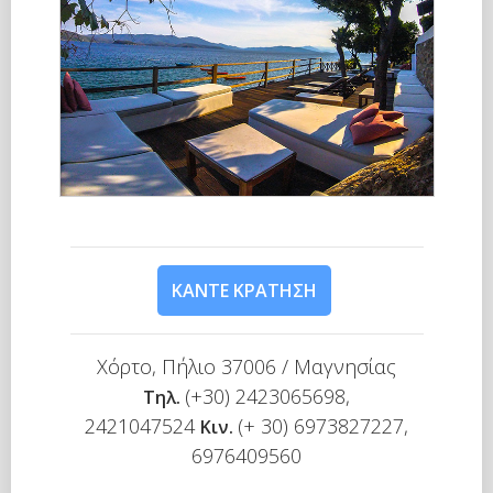
ΚΆΝΤΕ ΚΡΆΤΗΣΗ
Χόρτο, Πήλιο 37006 / Μαγνησίας
(+30) 2423065698,
Τηλ.
2421047524
(+ 30) 6973827227,
Κιν.
6976409560